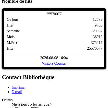
Nombre de hits
2
5
5
7
0
0
7
7
Ce jour
12789
Hier
9706
Semaine
120932
Mois
136013
M.Prec
375217
Hits
25570077
2026-08-08 16:04
Visitors Counter
Contact Bibliothèque
Imprimer
E-mail
Détails
Mis à jour : 5 février 2024