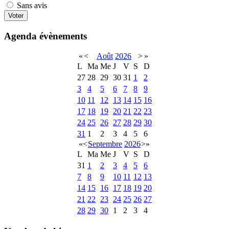
Sans avis
Agenda évènements
«
<
Août
2026
>
»
L
Ma
Me
J
V
S
D
27
28
29
30
31
1
2
3
4
5
6
7
8
9
10
11
12
13
14
15
16
17
18
19
20
21
22
23
24
25
26
27
28
29
30
31
1
2
3
4
5
6
«
<
Septembre
2026
>
»
L
Ma
Me
J
V
S
D
31
1
2
3
4
5
6
7
8
9
10
11
12
13
14
15
16
17
18
19
20
21
22
23
24
25
26
27
28
29
30
1
2
3
4