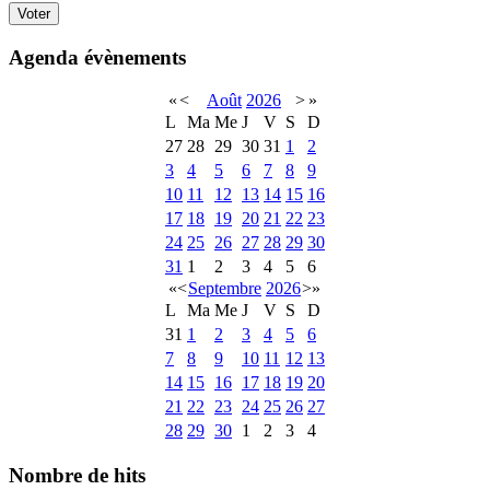
Agenda évènements
«
<
Août
2026
>
»
L
Ma
Me
J
V
S
D
27
28
29
30
31
1
2
3
4
5
6
7
8
9
10
11
12
13
14
15
16
17
18
19
20
21
22
23
24
25
26
27
28
29
30
31
1
2
3
4
5
6
«
<
Septembre
2026
>
»
L
Ma
Me
J
V
S
D
31
1
2
3
4
5
6
7
8
9
10
11
12
13
14
15
16
17
18
19
20
21
22
23
24
25
26
27
28
29
30
1
2
3
4
Nombre de hits