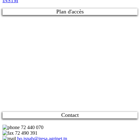
INSTM
Plan d'accès
Contact
72 440 070
72 490 391
bo.ispab@iresa.agrinet.tn