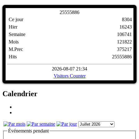
2
5
5
5
5
8
8
6
Ce jour
8304
Hier
16243
Semaine
106741
Mois
121822
M.Prec
375217
Hits
25555886
2026-08-07 21:34
Visitors Counter
Calendrier
Événements pendant