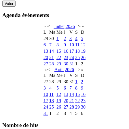
Agenda évènements
«
<
Juillet
2026
>
»
L
Ma
Me
J
V
S
D
29
30
1
2
3
4
5
6
7
8
9
10
11
12
13
14
15
16
17
18
19
20
21
22
23
24
25
26
27
28
29
30
31
1
2
«
<
Août
2026
>
»
L
Ma
Me
J
V
S
D
27
28
29
30
31
1
2
3
4
5
6
7
8
9
10
11
12
13
14
15
16
17
18
19
20
21
22
23
24
25
26
27
28
29
30
31
1
2
3
4
5
6
Nombre de hits