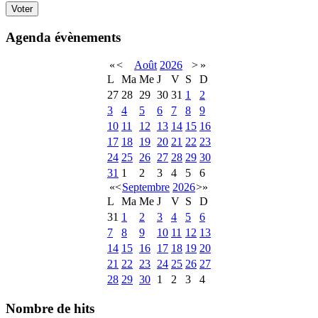
Agenda évènements
«
<
Août
2026
>
»
L
Ma
Me
J
V
S
D
27
28
29
30
31
1
2
3
4
5
6
7
8
9
10
11
12
13
14
15
16
17
18
19
20
21
22
23
24
25
26
27
28
29
30
31
1
2
3
4
5
6
«
<
Septembre
2026
>
»
L
Ma
Me
J
V
S
D
31
1
2
3
4
5
6
7
8
9
10
11
12
13
14
15
16
17
18
19
20
21
22
23
24
25
26
27
28
29
30
1
2
3
4
Nombre de hits