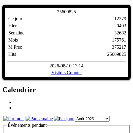
2
5
6
0
9
8
2
5
Ce jour
12279
Hier
20403
Semaine
32682
Mois
175761
M.Prec
375217
Hits
25609825
2026-08-10 13:14
Visitors Counter
Calendrier
Événements pendant