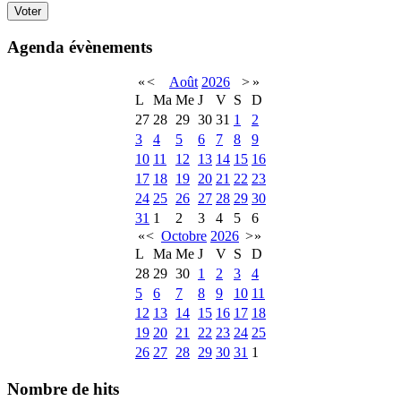
Agenda évènements
«
<
Août
2026
>
»
L
Ma
Me
J
V
S
D
27
28
29
30
31
1
2
3
4
5
6
7
8
9
10
11
12
13
14
15
16
17
18
19
20
21
22
23
24
25
26
27
28
29
30
31
1
2
3
4
5
6
«
<
Octobre
2026
>
»
L
Ma
Me
J
V
S
D
28
29
30
1
2
3
4
5
6
7
8
9
10
11
12
13
14
15
16
17
18
19
20
21
22
23
24
25
26
27
28
29
30
31
1
Nombre de hits