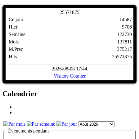
2
5
5
7
1
8
7
5
Ce jour
14587
Hier
9706
Semaine
122730
Mois
137811
M.Prec
375217
Hits
25571875
2026-08-08 17:44
Visitors Counter
Calendrier
Événements pendant